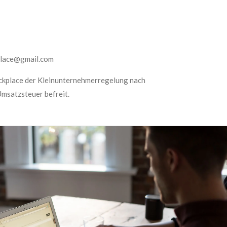
place@gmail.com
ockplace der Kleinunternehmerregelung nach
Umsatzsteuer befreit.