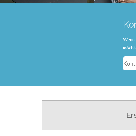
Kon
Wenn S
möchte
Kont
Er